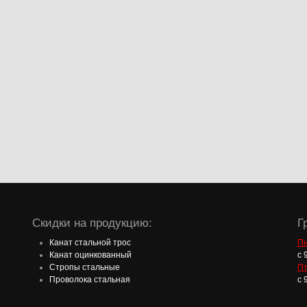
Скидки на продукцию:
Г
Канат стальной трос
Пн
Канат оцинкованный
с 
Стропы стальные
П
Проволока стальная
с 