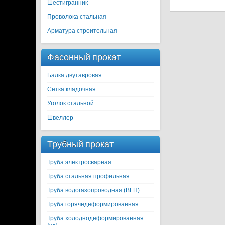
Шестигранник
Проволока стальная
Арматура строительная
Фасонный прокат
Балка двутавровая
Сетка кладочная
Уголок стальной
Швеллер
Трубный прокат
Труба электросварная
Труба стальная профильная
Труба водогазопроводная (ВГП)
Труба горячедеформированная
Труба холоднодеформированная