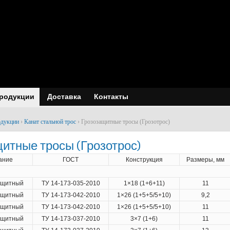
продукции
Доставка
Контакты
одукции
›
Канат стальной трос
›
Грозозащитные тросы (Грозотрос)
итные тросы (Грозотрос)
ание
ГОСТ
Конструкция
Размеры, мм
ащитный
ТУ 14-173-035-2010
1×18 (1+6+11)
11
ащитный
ТУ 14-173-042-2010
1×26 (1+5+5/5+10)
9,2
ащитный
ТУ 14-173-042-2010
1×26 (1+5+5/5+10)
11
ащитный
ТУ 14-173-037-2010
3×7 (1+6)
11