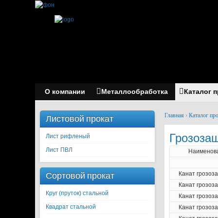
О компании
Металлообработка
Каталог 
Главная
›
Каталог пр
Листовой прокат
Грозозащ
Лист рифленый
Лист ПВЛ
Наименов
Сортовой прокат
Канат грозоз
Канат грозоз
Круг (пруток) стальной
Канат грозоз
Квадрат стальной
Канат грозоз