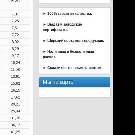
87,65
► 100% гарантия качества.
7,07
7,25
► Выдаем заводские
7,51
сертификаты.
7,72
► Широкий сортамент продукции.
8,02
8,29
► Наличный и безналичный
9,17
расчет.
10,24
► Скидки постоянным клиентам.
11,08
13,91
Мы на карте
15,62
16,15
17,62
20,21
25,34
31,70
36,12
41,29