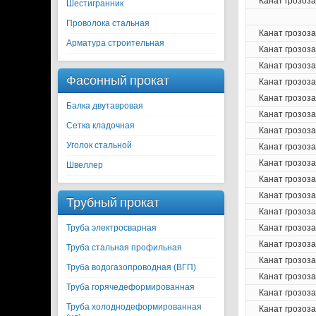
Канат грозоз
Шестигранник
Проволока стальная
Канат грозоз
Арматура строительная
Канат грозоз
Канат грозоз
Фасонный прокат
Канат грозоз
Канат грозоз
Балка двутавровая
Канат грозоз
Сетка кладочная
Канат грозоз
Уголок стальной
Канат грозоз
Канат грозоз
Швеллер
Канат грозоз
Канат грозоз
Трубный прокат
Канат грозоз
Труба электросварная
Канат грозоз
Канат грозоз
Труба стальная профильная
Канат грозоз
Труба водогазопроводная (ВГП)
Канат грозоз
Труба горячедеформированная
Канат грозоз
Труба холоднодеформированная
Канат грозоз