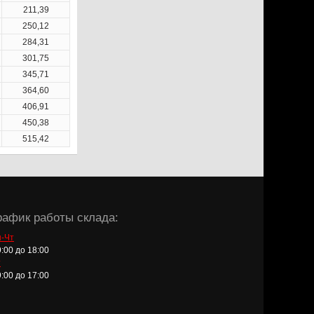
211
,39
250,12
284,31
301,75
345,71
364,60
406,91
450,38
515,42
рафик работы склада:
-Чт
9:00 до 18:00
т
9:00 до 17:00