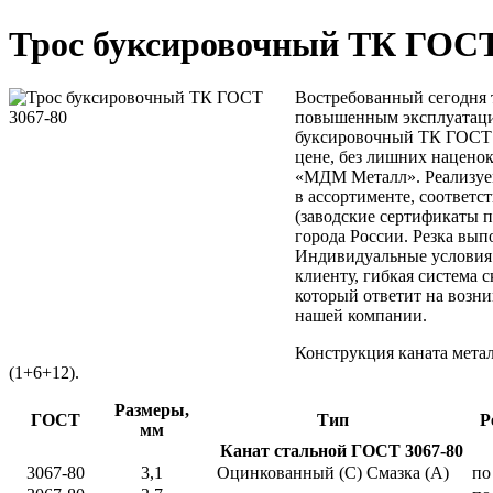
Трос буксировочный ТК ГОСТ
Востребованный сегодня т
повышенным эксплуатаци
буксировочный ТК ГОСТ 
цене, без лишних наценок
«МДМ Металл». Реализуем
в ассортименте, соответст
(заводские сертификаты п
города России. Резка вып
Индивидуальные условия
клиенту, гибкая система 
который ответит на возн
нашей компании.
Конструкция каната метал
(1+6+12).
Размеры,
ГОСТ
Тип
Р
мм
Канат стальной ГОСТ 3067-80
3067-80
3,1
Оцинкованный (С) Смазка (А)
по