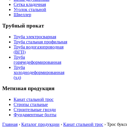
Сетка кладочная
Уголок стальной
Швеллер
Трубный прокат
Труба электросварная
Труба стальная профильная
Труба водогазопроводная
(ВГП)
Труба
горячедеформированная
Труба
холоднодеформированная
(хд)
Метизная продукция
Канат стальной трос
Стропы стальные
Строительные гвозди
Фундаментные болты
Главная
›
Каталог продукции
›
Канат стальной трос
›
Трос бук