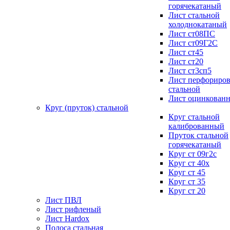
горячекатаный
Лист стальной
холоднокатаный
Лист ст08ПС
Лист ст09Г2С
Лист ст45
Лист ст20
Лист ст3сп5
Лист перфориро
стальной
Лист оцинкован
Круг (пруток) стальной
Круг стальной
калиброванный
Пруток стальной
горячекатаный
Круг ст 09г2с
Круг ст 40х
Круг ст 45
Круг ст 35
Круг ст 20
Лист ПВЛ
Лист рифленый
Лист Hardox
Полоса стальная