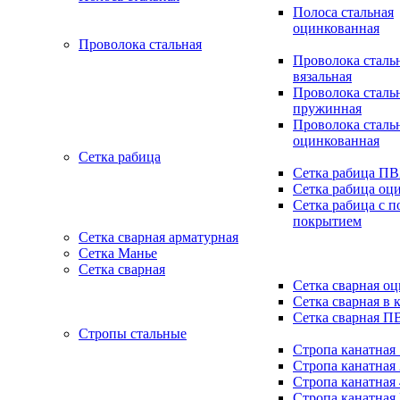
Полоса стальная
оцинкованная
Проволока стальная
Проволока сталь
вязальная
Проволока сталь
пружинная
Проволока сталь
оцинкованная
Сетка рабица
Сетка рабица П
Сетка рабица оц
Сетка рабица с 
покрытием
Сетка сварная арматурная
Сетка Манье
Сетка сварная
Сетка сварная о
Сетка сварная в 
Сетка сварная П
Стропы стальные
Стропа канатная
Стропа канатная
Стропа канатная
Стропа канатная