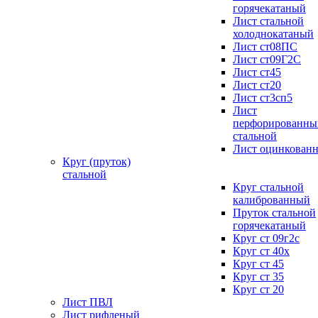
горячекатаный
Лист стальной
холоднокатаный
Лист ст08ПС
Лист ст09Г2С
Лист ст45
Лист ст20
Лист ст3сп5
Лист
перфорированны
стальной
Лист оцинкован
Круг (пруток)
стальной
Круг стальной
калиброванный
Пруток стальной
горячекатаный
Круг ст 09г2с
Круг ст 40х
Круг ст 45
Круг ст 35
Круг ст 20
Лист ПВЛ
Лист рифленый