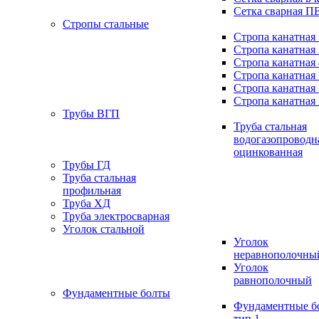
Сетка сварная П
Стропы стальные
Стропа канатная
Стропа канатная
Стропа канатная
Стропа канатная
Стропа канатная
Стропа канатная
Трубы ВГП
Труба стальная
водогазопроводн
оцинкованная
Трубы ГД
Труба стальная
профильная
Труба ХД
Труба электросварная
Уголок стальной
Уголок
неравнополочны
Уголок
равнополочный
Фундаментные болты
Фундаментные б
тип 1