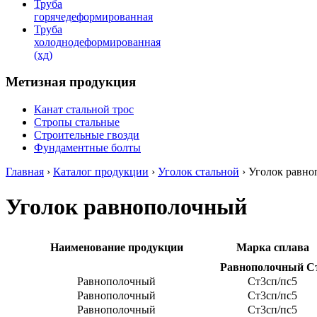
Труба
горячедеформированная
Труба
холоднодеформированная
(хд)
Метизная продукция
Канат стальной трос
Стропы стальные
Строительные гвозди
Фундаментные болты
Главная
›
Каталог продукции
›
Уголок стальной
›
Уголок равн
Уголок равнополочный
Наименование продукции
Марка сплава
Равнополочный Ст
Равнополочный
Ст3сп/пс5
Равнополочный
Ст3сп/пс5
Равнополочный
Ст3сп/пс5