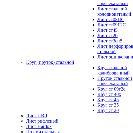
горячекатаный
Лист стальной
холоднокатаный
Лист ст08ПС
Лист ст09Г2С
Лист ст45
Лист ст20
Лист ст3сп5
Лист перфориро
стальной
Лист оцинкован
Круг (пруток) стальной
Круг стальной
калиброванный
Пруток стальной
горячекатаный
Круг ст 09г2с
Круг ст 40х
Круг ст 45
Круг ст 35
Круг ст 20
Лист ПВЛ
Лист рифленый
Лист Hardox
Полоса стальная