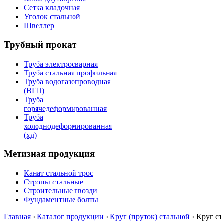
Сетка кладочная
Уголок стальной
Швеллер
Трубный прокат
Труба электросварная
Труба стальная профильная
Труба водогазопроводная
(ВГП)
Труба
горячедеформированная
Труба
холоднодеформированная
(хд)
Метизная продукция
Канат стальной трос
Стропы стальные
Строительные гвозди
Фундаментные болты
Главная
›
Каталог продукции
›
Круг (пруток) стальной
›
Круг с