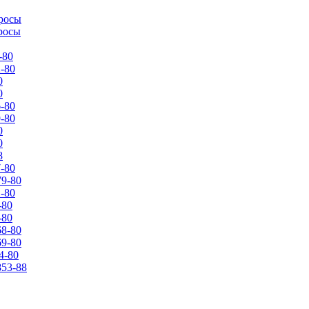
росы
росы
-80
-80
0
0
-80
-80
0
0
8
-80
9-80
-80
-80
-80
8-80
9-80
4-80
53-88