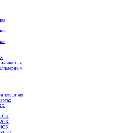
ная
ная
ная
ВХ
инкованная
полимерным
цинкованная
картах
ВХ
 1СК
 2СК
 4СК
 УСК1