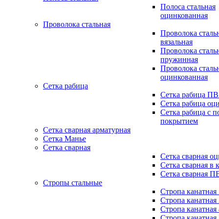
Полоса стальная
оцинкованная
Проволока стальная
Проволока сталь
вязальная
Проволока сталь
пружинная
Проволока сталь
оцинкованная
Сетка рабица
Сетка рабица П
Сетка рабица оц
Сетка рабица с 
покрытием
Сетка сварная арматурная
Сетка Манье
Сетка сварная
Сетка сварная о
Сетка сварная в 
Сетка сварная П
Стропы стальные
Стропа канатная
Стропа канатная
Стропа канатная
Стропа канатная