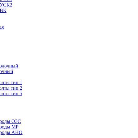
 УСК2
 ВК
ая
полочный
лочный
лты тип 1
лты тип 2
лты тип 5
троды ОЗС
троды МР
троды АНО