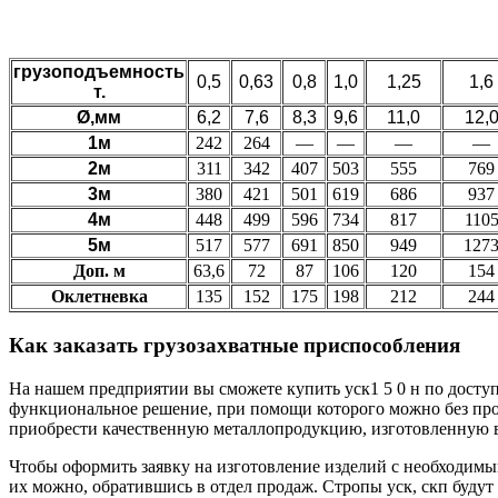
грузоподъемность
0,5
0,63
0,8
1,0
1,25
1,6
т.
Ø,мм
6,2
7,6
8,3
9,6
11,0
12,
1м
242
264
—
—
—
—
2м
311
342
407
503
555
769
3м
380
421
501
619
686
937
4м
448
499
596
734
817
110
5м
517
577
691
850
949
127
Доп. м
63,6
72
87
106
120
154
Оклетневка
135
152
175
198
212
244
Как заказать грузозахватные приспособления
На нашем предприятии вы сможете купить уск1 5 0 н по доступ
функциональное решение, при помощи которого можно без про
приобрести качественную металлопродукцию, изготовленную в
Чтобы оформить заявку на изготовление изделий с необходимы
их можно, обратившись в отдел продаж. Стропы уск, скп буду