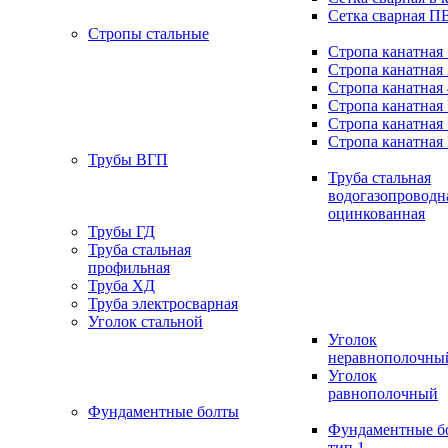
Сетка сварная П
Стропы стальные
Стропа канатная
Стропа канатная
Стропа канатная
Стропа канатная
Стропа канатная
Стропа канатная
Трубы ВГП
Труба стальная
водогазопроводн
оцинкованная
Трубы ГД
Труба стальная
профильная
Труба ХД
Труба электросварная
Уголок стальной
Уголок
неравнополочны
Уголок
равнополочный
Фундаментные болты
Фундаментные б
тип 1