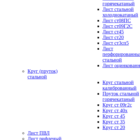
горячекатаный
Лист стальной
холоднокатаный
Лист ст08ПС
Лист ст09Г2С
Лист ст45
Лист ст20
Лист ст3сп5
Лист
перфорированны
стальной
Лист оцинкован
Круг (пруток)
стальной
Круг стальной
калиброванный
Пруток стальной
горячекатаный
Круг ст 09г2с
Круг ст 40х
Круг ст 45
Круг ст 35
Круг ст 20
Лист ПВЛ
Лист рифленый