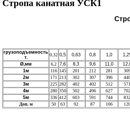
Стропа канатная УСК1
Стр
грузоподъемность
0,32
0,5
0,63
0,8
1,0
1,2
т.
Ø,мм
6,2
7,6
8,3
9,6
11,0
12,
1м
116
145
201
212
281
30
2м
171
213
302
307
396
44
3м
225
282
402
402
512
57
4м
280
350
502
496
627
70
5м
336
412
603
591
744
83
Доп. м
50
63
92
87
106
12