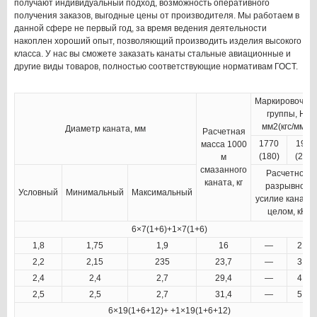
получают индивидуальный подход, возможность оперативного
получения заказов, выгодные цены от производителя. Мы работаем в
данной сфере не первый год, за время ведения деятельности
накоплен хороший опыт, позволяющий производить изделия высокого
класса. У нас вы сможете заказать канаты стальные авиационные и
другие виды товаров, полностью соответствующие нормативам ГОСТ.
Маркировочны
группы, Н/
мм2(кгс/мм2)
Диаметр каната, мм
Расчетная
1770
1960
масса 1000
(180)
(200)
м
смазанного
Расчетное
каната, кг
разрывное
Условный
Минимальный
Максимальный
усилие каната 
целом, кН
6×7(1+6)+1×7(1+6)
1,8
1,75
1,9
16
—
2,64
2,2
2,15
235
23,7
—
3,78
2,4
2,4
2,7
29,4
—
4,78
2,5
2,5
2,7
31,4
—
5,13
6×19(1+6+12)+ +1×19(1+6+12)