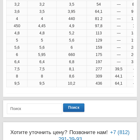
3,2
3,2
3,5
54
—
8,9
3,6
3,5
3,95
64,1
—
9,66
4
4
440
81 2
—
12,4
450
4,45
4,9
97,8
—
15
4,8
4,8
5,2
113
—
18,6
5
5
5,6
129
—
19,2
5,6
5,6
6
159
—
24,9
6
5,95
660
175
—
26,5
6,4
6,4
6,8
197
—
31,2
7,5
7,5
8,1
277
39,5
—
8
8
8,6
309
44,1
—
9,5
9,5
10,2
436
64,1
—
Поиск
Хотите уточнить цену?
Позвоните нам!
+7 (812)
291-39-93