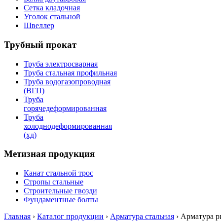
Сетка кладочная
Уголок стальной
Швеллер
Трубный прокат
Труба электросварная
Труба стальная профильная
Труба водогазопроводная
(ВГП)
Труба
горячедеформированная
Труба
холоднодеформированная
(хд)
Метизная продукция
Канат стальной трос
Стропы стальные
Строительные гвозди
Фундаментные болты
Главная
›
Каталог продукции
›
Арматура стальная
›
Арматура р