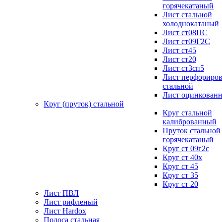
горячекатаный
Лист стальной
холоднокатаный
Лист ст08ПС
Лист ст09Г2С
Лист ст45
Лист ст20
Лист ст3сп5
Лист перфориро
стальной
Лист оцинкован
Круг (пруток) стальной
Круг стальной
калиброванный
Пруток стальной
горячекатаный
Круг ст 09г2с
Круг ст 40х
Круг ст 45
Круг ст 35
Круг ст 20
Лист ПВЛ
Лист рифленый
Лист Hardox
Полоса стальная