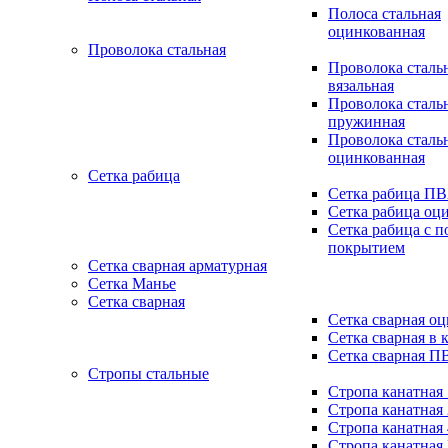
Полоса стальная
оцинкованная
Проволока стальная
Проволока сталь
вязальная
Проволока сталь
пружинная
Проволока сталь
оцинкованная
Сетка рабица
Сетка рабица П
Сетка рабица оц
Сетка рабица с 
покрытием
Сетка сварная арматурная
Сетка Манье
Сетка сварная
Сетка сварная о
Сетка сварная в 
Сетка сварная П
Стропы стальные
Стропа канатная
Стропа канатная
Стропа канатная
Стропа канатная