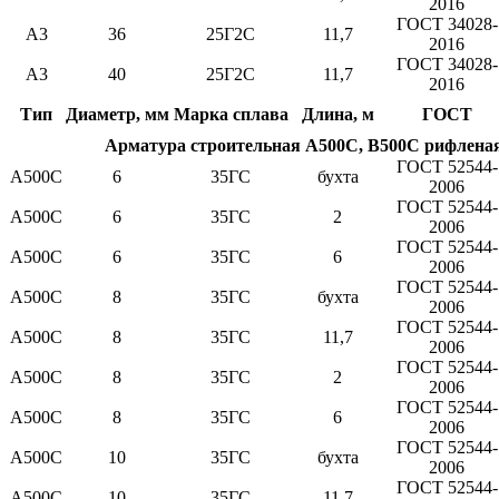
2016
ГОСТ 34028-
А3
36
25Г2С
11,7
2016
ГОСТ 34028-
А3
40
25Г2С
11,7
2016
Тип
Диаметр, мм
Марка сплава
Длина, м
ГОСТ
Арматура строительная А500С, В500С рифлена
ГОСТ 52544-
А500С
6
35ГС
бухта
2006
ГОСТ 52544-
А500С
6
35ГС
2
2006
ГОСТ 52544-
А500С
6
35ГС
6
2006
ГОСТ 52544-
А500С
8
35ГС
бухта
2006
ГОСТ 52544-
А500С
8
35ГС
11,7
2006
ГОСТ 52544-
А500С
8
35ГС
2
2006
ГОСТ 52544-
А500С
8
35ГС
6
2006
ГОСТ 52544-
А500С
10
35ГС
бухта
2006
ГОСТ 52544-
А500С
10
35ГС
11,7