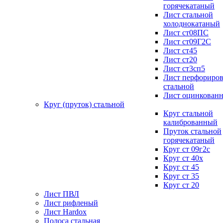
горячекатаный
Лист стальной
холоднокатаный
Лист ст08ПС
Лист ст09Г2С
Лист ст45
Лист ст20
Лист ст3сп5
Лист перфориро
стальной
Лист оцинкован
Круг (пруток) стальной
Круг стальной
калиброванный
Пруток стальной
горячекатаный
Круг ст 09г2с
Круг ст 40х
Круг ст 45
Круг ст 35
Круг ст 20
Лист ПВЛ
Лист рифленый
Лист Hardox
Полоса стальная