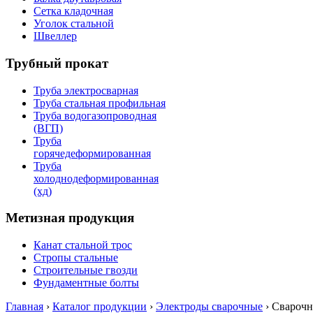
Сетка кладочная
Уголок стальной
Швеллер
Трубный прокат
Труба электросварная
Труба стальная профильная
Труба водогазопроводная
(ВГП)
Труба
горячедеформированная
Труба
холоднодеформированная
(хд)
Метизная продукция
Канат стальной трос
Стропы стальные
Строительные гвозди
Фундаментные болты
Главная
›
Каталог продукции
›
Электроды сварочные
›
Свароч