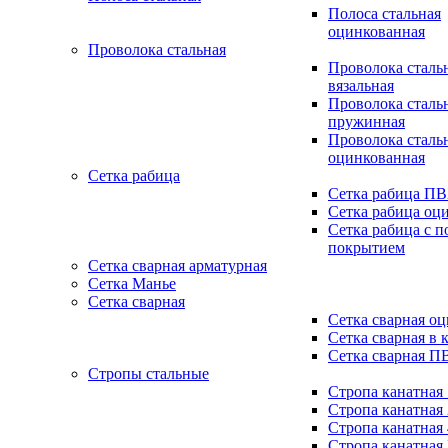
Полоса стальная
оцинкованная
Проволока стальная
Проволока сталь
вязальная
Проволока сталь
пружинная
Проволока сталь
оцинкованная
Сетка рабица
Сетка рабица П
Сетка рабица оц
Сетка рабица с 
покрытием
Сетка сварная арматурная
Сетка Манье
Сетка сварная
Сетка сварная о
Сетка сварная в 
Сетка сварная П
Стропы стальные
Стропа канатная
Стропа канатная
Стропа канатная
Стропа канатная