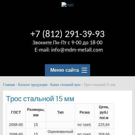
+7 (812) 291-39-93
Звоните Пн-Пт с 9-00 до 18-00
E-mail:
info@mdm-metall.com
Меню сайта
Главная
›
Каталог продукции
›
Канат стальной трос
›
Трос стальной 15 мм
Трос стальной 15 мм
Цена,
Размеры,
ГОСТ
Тип
Резка
руб./
мм
пог.м
2688-80
15
по треб.
225,84
Оцинкованный
2688-80
15
по треб.
309,66