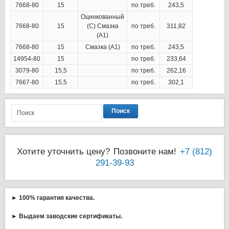
7668-80
15
по треб.
243,5
Оцинкованный
7668-80
15
(С) Смазка
по треб.
311,82
(А1)
7668-80
15
Смазка (А1)
по треб.
243,5
14954-80
15
по треб.
233,64
3079-80
15,5
по треб.
262,16
7667-80
15,5
по треб.
302,1
Поиск
Хотите уточнить цену?
Позвоните нам!
+7 (812)
291-39-93
► 100% гарантия качества.
► Выдаем заводские сертификаты.